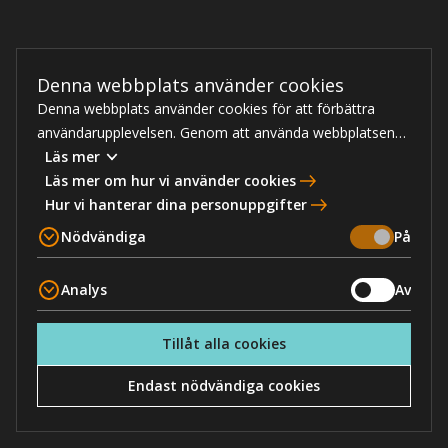
Denna webbplats använder cookies
Denna webbplats använder cookies för att förbättra
användarupplevelsen. Genom att använda webbplatsen
samtycker du till nödvändiga cookies, läs mer nedan om
Läs mer
hur vi hanterar cookies.
Läs mer om hur vi använder cookies
Hur vi hanterar dina personuppgifter
Nödvändiga
På
Analys
Av
Tillåt alla cookies
Endast nödvändiga cookies