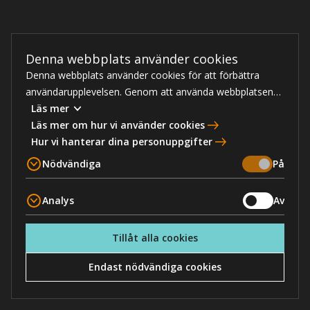
Denna webbplats använder cookies
Denna webbplats använder cookies för att förbättra
användarupplevelsen. Genom att använda webbplatsen
samtycker du till nödvändiga cookies, läs mer nedan om
Läs mer
hur vi hanterar cookies.
Läs mer om hur vi använder cookies
Hur vi hanterar dina personuppgifter
Nödvändiga
På
Analys
Av
Tillåt alla cookies
Endast nödvändiga cookies